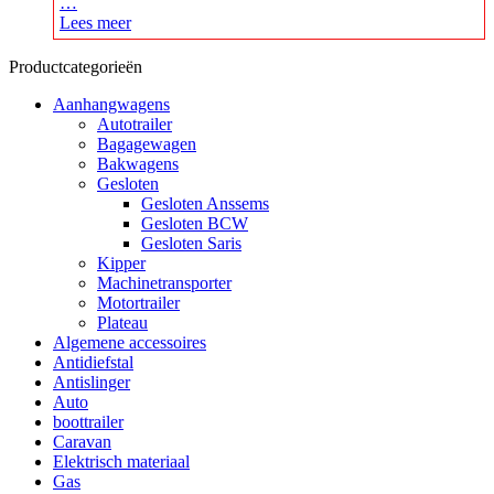
…
Lees meer
Productcategorieën
Aanhangwagens
Autotrailer
Bagagewagen
Bakwagens
Gesloten
Gesloten Anssems
Gesloten BCW
Gesloten Saris
Kipper
Machinetransporter
Motortrailer
Plateau
Algemene accessoires
Antidiefstal
Antislinger
Auto
boottrailer
Caravan
Elektrisch materiaal
Gas