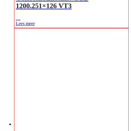
1200.251×126 VT3
…
Lees meer