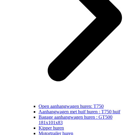
Open aanhangwagen huren: T750
Aanhangwagen met huif huren : T750 huif
Bagage aanhangwagen huren : GT500
181x101x83
Kipper huren
Motortrailer huren