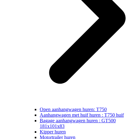
Open aanhangwagen huren: T750
Aanhangwagen met huif huren : T750 huif
Bagage aanhangwagen huren : GT500
181x101x83
Kipper huren
Motortrailer huren