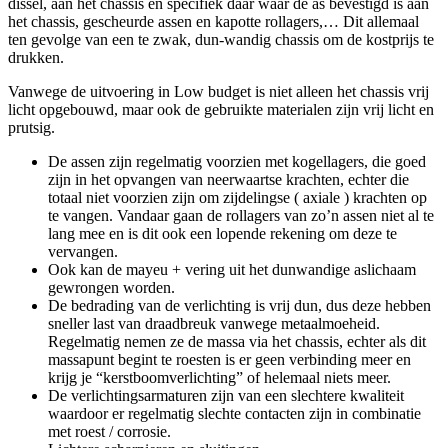
dissel, aan het chassis en specifiek daar waar de as bevestigd is aan
het chassis, gescheurde assen en kapotte rollagers,… Dit allemaal
ten gevolge van een te zwak, dun-wandig chassis om de kostprijs te
drukken.
Vanwege de uitvoering in Low budget is niet alleen het chassis vrij
licht opgebouwd, maar ook de gebruikte materialen zijn vrij licht en
prutsig.
De assen zijn regelmatig voorzien met kogellagers, die goed
zijn in het opvangen van neerwaartse krachten, echter die
totaal niet voorzien zijn om zijdelingse ( axiale ) krachten op
te vangen. Vandaar gaan de rollagers van zo’n assen niet al te
lang mee en is dit ook een lopende rekening om deze te
vervangen.
Ook kan de mayeu + vering uit het dunwandige aslichaam
gewrongen worden.
De bedrading van de verlichting is vrij dun, dus deze hebben
sneller last van draadbreuk vanwege metaalmoeheid.
Regelmatig nemen ze de massa via het chassis, echter als dit
massapunt begint te roesten is er geen verbinding meer en
krijg je “kerstboomverlichting” of helemaal niets meer.
De verlichtingsarmaturen zijn van een slechtere kwaliteit
waardoor er regelmatig slechte contacten zijn in combinatie
met roest / corrosie.