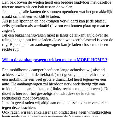
Een bak boven de wielen heeft een bredere laadvloer met dezelfde
uiterste maten als een bak tussen de wielen.
Je kan langs alle kanten de sponnen opendoen wat het gemakkelijk
maakt om met een vorklift te laden.
Als je alle sponnen en hoekrongen verwijderd kan je de plateau
zelfs gebruiken als werktafel ( bv om een houten plaat op maat te
zagen ).
Bij een bakaanhangwagen moet je langs de zijkant altijd over de
reling hangen om iets te laden / lossen wat zeer belastend is voor de
rug. Bij een plateau aanhangwagen kan je laden / lossen met een
rechte rug.
Wilt u de aanhangwagen trekken met een MOBILHOME ?
Een mobilhome / camper heeft een lange achterbouw ( afstand
achterste wielen tot de trekhaak ) met gevolg dat de trekhaak van
een mobilhome een veel grotere draaicirkel heeft tegenover een
auto. De aanhangwagen zal hierdoor sterk onderhevig zijn aan
trekkrachten naar alle kanten ( links, rechts en onder, boven ). De
dissel is hiervoor het gevoeligste omdat deze de krachten
rechtstreeks moet opvangen.
In zo’n geval raden wij altijd aan om de dissel extra te versterken
tegen deze krachten.
Ook raden wij een enkelasser aan omdat deze geen wringkrachten
heeft zoals een dubbelasser vanwege de 2 starre assen, een