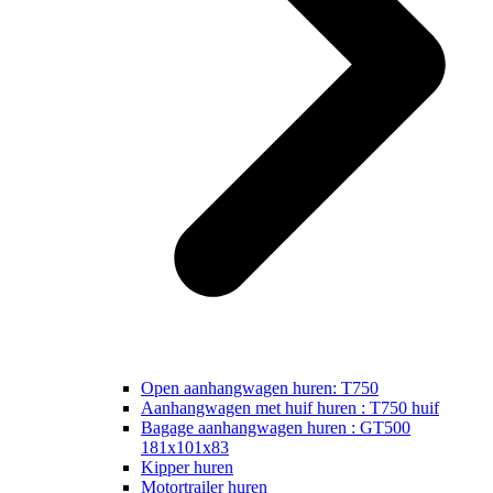
Open aanhangwagen huren: T750
Aanhangwagen met huif huren : T750 huif
Bagage aanhangwagen huren : GT500
181x101x83
Kipper huren
Motortrailer huren