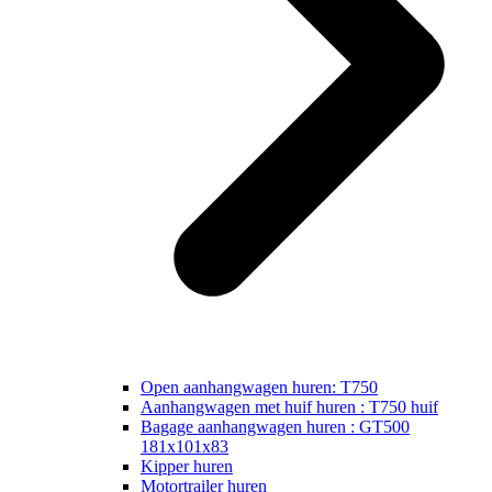
Open aanhangwagen huren: T750
Aanhangwagen met huif huren : T750 huif
Bagage aanhangwagen huren : GT500
181x101x83
Kipper huren
Motortrailer huren